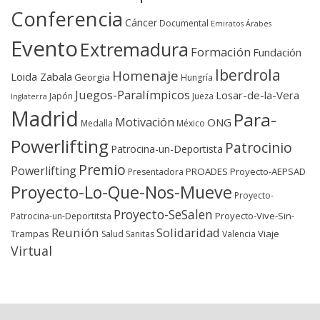
Conferencia
Cáncer
Documental
Emiratos Árabes
Evento
Extremadura
Formación
Fundación
Iberdrola
Homenaje
Loida Zabala
Georgia
Hungría
Juegos-Paralímpicos
Losar-de-la-Vera
Japón
Jueza
Inglaterra
Madrid
Para-
Motivación
ONG
Medalla
México
Powerlifting
Patrocinio
Patrocina-un-Deportista
Premio
Powerlifting
PROADES
Proyecto-AEPSAD
Presentadora
Proyecto-Lo-Que-Nos-Mueve
Proyecto-
Proyecto-SeSalen
Proyecto-Vive-Sin-
Patrocina-un-Deportitsta
Reunión
Solidaridad
Trampas
Viaje
Salud
Sanitas
Valencia
Virtual