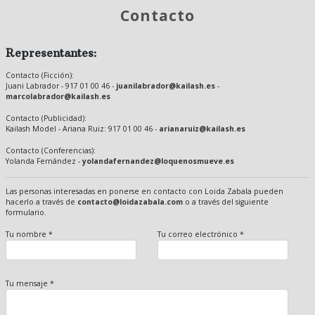
Contacto
Representantes:
Contacto (Ficción):
Juani Labrador - 917 01 00 46 -
juanilabrador@kailash.es
-
marcolabrador@kailash.es
Contacto (Publicidad):
Kailash Model - Ariana Ruiz: 917 01 00 46 -
arianaruiz@kailash.es
Contacto (Conferencias):
Yolanda Fernández -
yolandafernandez@loquenosmueve.es
Las personas interesadas en ponerse en contacto con Loida Zabala pueden
hacerlo a través de
contacto@loidazabala.com
o a través del siguiente
formulario.
Tu nombre *
Tu correo electrónico *
Tu mensaje *